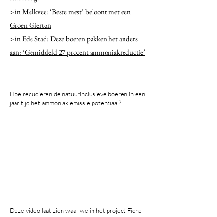
>
in Melkvee: ‘Beste mest’ beloont met een
Groen Gierton
>
in Ede Stad: Deze boeren pakken het anders
aan: ‘Gemiddeld 27 procent ammoniakreductie’
Hoe reducieren de natuurinclusieve boeren in een
jaar tijd het ammoniak emissie potentiaal?
Deze video laat zien waar we in het project Fiche