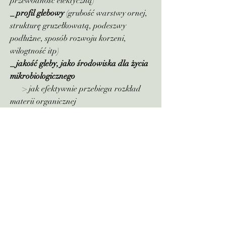
przewodność elektyczną)
_
profil glebowy
(grubość warstwy ornej,
strukturę gruzełkowatą, podeszwy
podłużne, sposób rozwoju korzeni,
wilogtność itp)
_ jakość gleby, jako środowiska dla życia
mikrobiologicznego
> jak efektywnie przebiega rozkład
materii organicznej
> na ile funkcjonują mikroorganizmy
w ryzosferze
> na ile pokarm dla roślin potrafi
uwolnić życie mikrobiologiczne
> ile CO2 gleba dostrcza roślinom,
aby stymulować fotosyntezę
> czy grożą denitryfikacja, choroby
korzeni, prosecy gnilne itp
_ wpływ gleby na odporność upraw