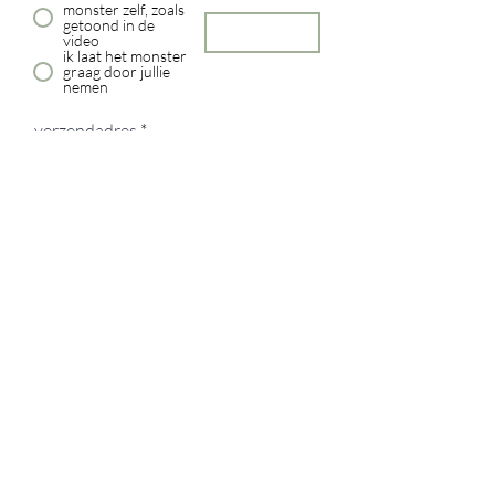
monster zelf, zoals
getoond in de
video
ik laat het monster
graag door jullie
nemen
verzendadres
BTW nummer + factuuradres /als
U een factuur nodig hebt
vragen / opmerkingen
verzenden